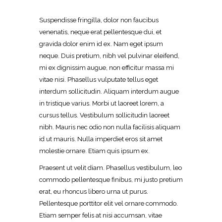
Suspendisse fringilla, dolor non faucibus
venenatis, neque erat pellentesque dui, et
gravida dolor enim id ex. Nam eget ipsum
neque. Duis pretium, nibh vel pulvinar eleifend,
mi ex dignissim augue, non efficitur massa mi
vitae nisi. Phasellus vulputate tellus eget
interdum sollicitudin. Aliquam interdum augue
in tristique varius. Morbi ut laoreet lorem, a
cursus tellus. Vestibulum sollicitudin laoreet
nibh. Mauris nec odio non nulla facilisis aliquam
id ut mauris. Nulla imperdiet eros sit amet
molestie ornare. Etiam quis ipsum ex.
Praesent ut velit diam. Phasellus vestibulum, leo
commodo pellentesque finibus, mi justo pretium
erat, eu rhoncus libero urna ut purus.
Pellentesque porttitor elit vel ornare commodo.
Etiam semper felis at nisi accumsan, vitae