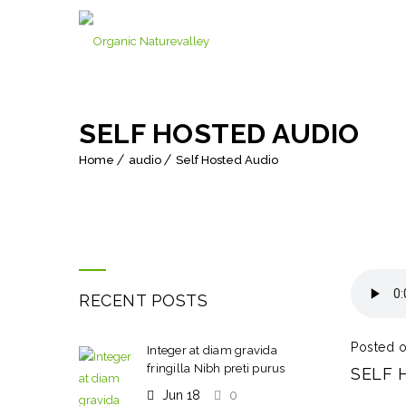
SELF HOSTED AUDIO
Home
audio
Self Hosted Audio
RECENT POSTS
Posted o
Integer at diam gravida
fringilla Nibh preti purus
SELF 
Jun 18
0