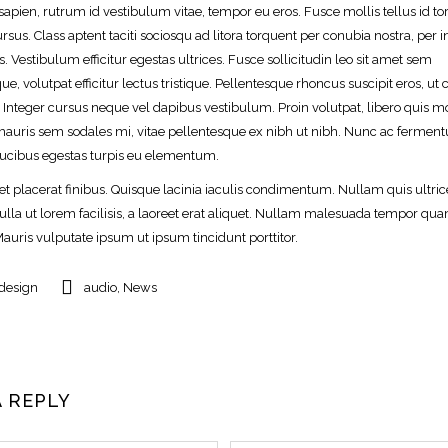
sapien, rutrum id vestibulum vitae, tempor eu eros. Fusce mollis tellus id tor
sus. Class aptent taciti sociosqu ad litora torquent per conubia nostra, per 
 Vestibulum efficitur egestas ultrices. Fusce sollicitudin leo sit amet sem
ue, volutpat efficitur lectus tristique. Pellentesque rhoncus suscipit eros, ut 
. Integer cursus neque vel dapibus vestibulum. Proin volutpat, libero quis mo
mauris sem sodales mi, vitae pellentesque ex nibh ut nibh. Nunc ac ferment
ucibus egestas turpis eu elementum.
et placerat finibus. Quisque lacinia iaculis condimentum. Nullam quis ultrice
lla ut lorem facilisis, a laoreet erat aliquet. Nullam malesuada tempor qu
 Mauris vulputate ipsum ut ipsum tincidunt porttitor.
design
audio
,
News
A REPLY