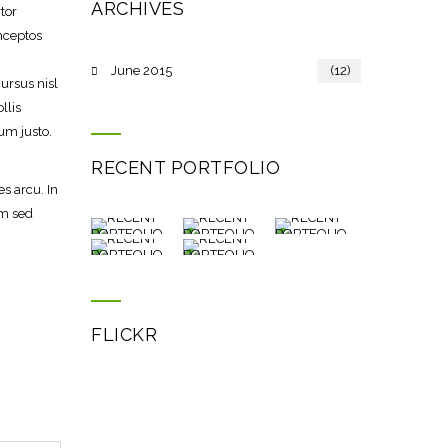
ARCHIVES
tor
inceptos
June 2015
(12)
cursus nisl
llis
um justo.
RECENT PORTFOLIO
s arcu. In
am sed
FLICKR